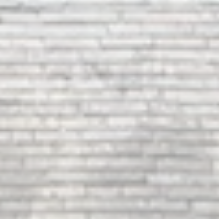
Stade
Vidéo
Marchés
MICRO-
Publics
CRECHE
Affichage
Règlementaire