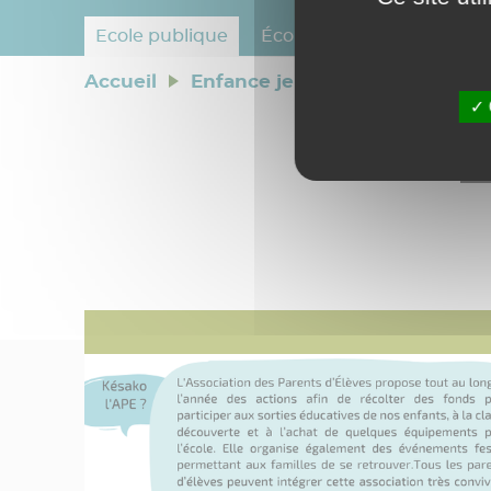
Ecole publique
École privée
Accueil
>
Enfance jeunesse
>
Vie scolai