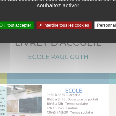
souhaitez activer
re
>
Ecole publique
OK, tout accepter
Interdire tous les cookies
Personnal
LIVRET D'ACCUEIL
ECOLE PAUL GUTH