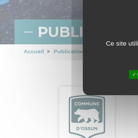
PUBLICATIO
Ce site ut
Accueil
>
Publications
>
PV conseil mun