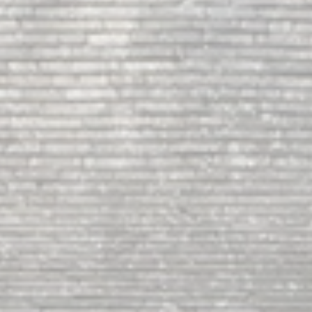
Stade
Vidéo
Marchés
MICRO-
Publics
CRECHE
Affichage
Règlementaire