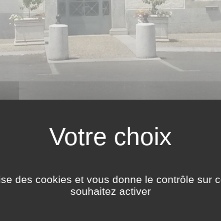
ves
ilise des cookies et vous donne le contrôle sur 
souhaitez activer
Armée - Service
Certificat de
Certifi
National
conformité
domic