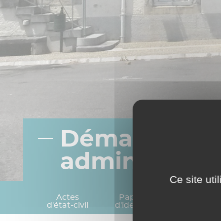
Démarches
administrati
Ce site ut
Actes
Papiers
Elections
d'état-civil
d'identité