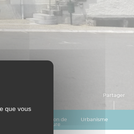
Partager
ce que vous
cat de
Légalisation de
Urbanisme
ile
signature