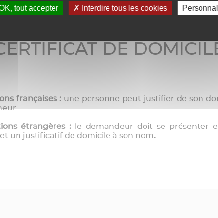
atives
>
Certificat de domicile
OK, tout accepter
Interdire tous les cookies
Personnal
CERTIFICAT DE DOMICIL
ons françaises :
une personne peut justifier de son do
nneur
tions étrangères :
le demandeur doit se présenter 
t un justificatif de domicile à son nom
.