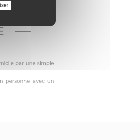
iser
E
micile par une simple
en personne avec un