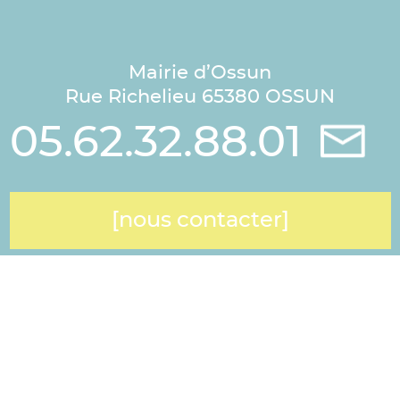
Mairie d’Ossun
Rue Richelieu 65380 OSSUN
05.62.32.88.01
[nous contacter]
Heures d’ouverture :
LUNDI–MARDI–JEUDI :
08h30-12h00 / 13h30-16h00
MERCREDI : 08h30-12h00
VENDREDI : 08h30-12h00 / 13h30-18h00