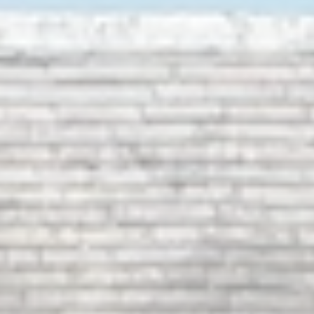
Stade
Vidéo
Marchés
MICRO-
Publics
CRECHE
Affichage
Règlementaire