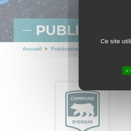
PUBLICATIO
Ce site ut
Accueil
>
Publications
>
Bulletins muni