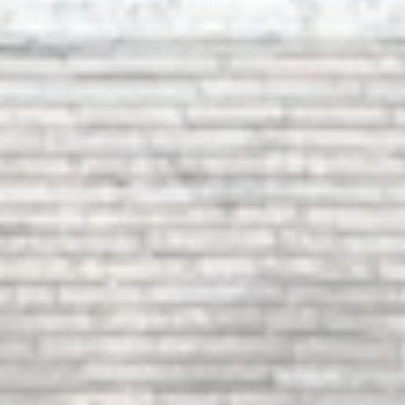
Stade
Vidéo
Marchés
MICRO-
Publics
CRECHE
Affichage
Règlementaire